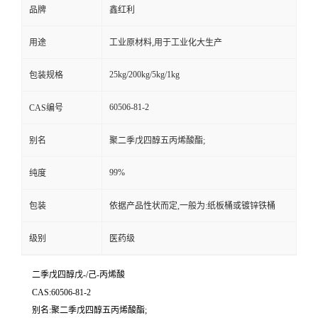
品牌
鑫红利
用途
工业原材料,用于工业化大生产
25kg/200kg/5kg/1kg
包装规格
60506-81-2
CAS编号
别名
聚二季戊四醇五丙烯酸酯;
99%
纯度
包装
依据产品性状而定,一般为:纸板桶或镀锌铁桶
级别
医药级
二季戊四醇戊-/己-丙烯酸
CAS:60506-81-2
别名:聚二季戊四醇五丙烯酸酯;