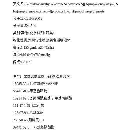
英文名:[2-(hydroxymethyl)-3-prop-2-enoyloxy-2-[[3-prop-2-enoyloxy-2,2-
bis(prop-2-enoyloxymethyl)propoxy]methyl]propyl]prop-2-enoate
分子式:C25H32O12
分子量:524.514
类别:其他>化学试剂>醇类>
物化性质:外观与性状:淡黄色透明液体
密度:1.155 g/mL at25 °C(lit.)
沸点:619.6oCat760mmHg
闪点:>230 °F
生产厂家优惠供应以下品种,欢迎咨询:
15985-39-4 L-蛋氨酸亚砜亚胺
554-01-8 5-甲基胞嘧啶
15214-89-8 2-丙烯酰胺基-2-甲基丙磺酸
111-17-1 硫代二丙酸
123-07-9 4-乙基苯酚
2387-03-3 颜料黄101
39471-52-8 十八烷基磷酸酯