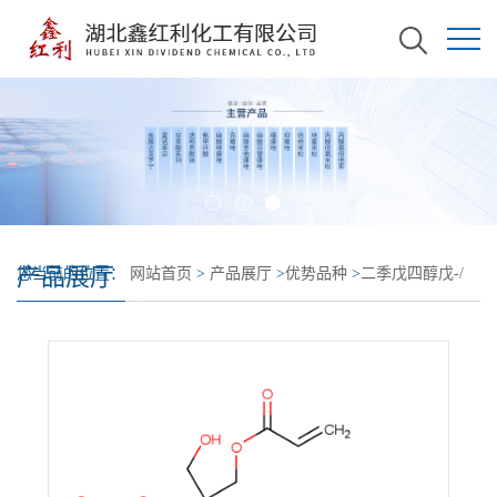
产品展厅
您当前的位置：
网站首页
>
产品展厅
>
优势品种
>
二季戊四醇戊-/
己-丙烯酸