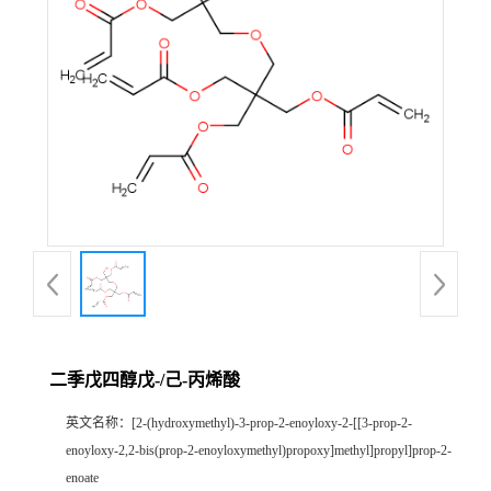
二季戊四醇戊-/己-丙烯酸
英文名称：
[2-(hydroxymethyl)-3-prop-2-enoyloxy-2-[[3-prop-2-
enoyloxy-2,2-bis(prop-2-enoyloxymethyl)propoxy]methyl]propyl]prop-2-
enoate