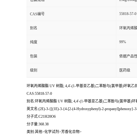
包装规格
55818-57-0
CAS编号
别名
环氧丙烯酸酯
99%
纯度
包装
依据产品性
级别
医药级
环氧丙烯酸酯 UV 树脂; 4,4'-(1-甲基亚乙基)二苯酚与(氯甲基)环氧
CAS:55818-57-0
别名:环氧丙烯酸酯 UV 树脂; 4,4'-(1-甲基亚乙基)二苯酚与(氯甲基
英文名:(2E)-3-{[(1E)-3-{4-[2-(4-Hydroxyphenyl)-2-propanyl]phenoxy}-3-o
分子式:C21H20O6
分子量:368.38
类别:其他>化学试剂>芳香化合物>