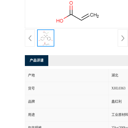
产品详请
产地
湖北
XHL0363
货号
品牌
鑫红利
用途
工业原材料
25kg/200kg