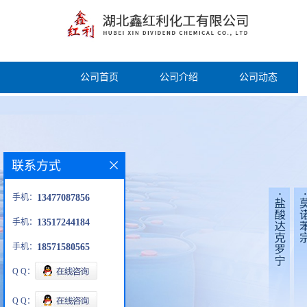
公司首页
公司介绍
公司动态
联系方式
手机：
13477087856
手机：
13517244184
手机：
18571580565
Q Q：
Q Q：