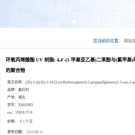
您当前的位置：
网站
(1-甲基亚乙基)二苯
环氧丙烯酸酯 UV 树脂; 4,4'-(1-甲基亚乙基)二苯酚与(氯甲基
的聚合物
英文名称：
(2E)-3-{[(1E)-3-{4-[2-(4-Hydroxyphenyl)-2-propanyl]phenoxy}-3-oxo-1-pr
品牌：
鑫红利
产地：
湖北
货号：
XHL0363
cas：
55818-57-0
价格：
￥1/千克
发布日期：
2023-08-11