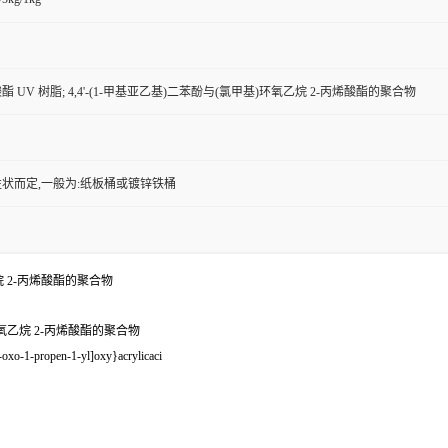
 UV 树脂; 4,4'-(1-甲基亚乙基)二苯酚与(氯甲基)环氧乙烷 2-丙烯酸酯的聚合物
状而定,一般为:纸板桶或镀锌铁桶
乙烷 2-丙烯酸酯的聚合物
)环氧乙烷 2-丙烯酸酯的聚合物
xo-1-propen-1-yl]oxy}acrylicaci