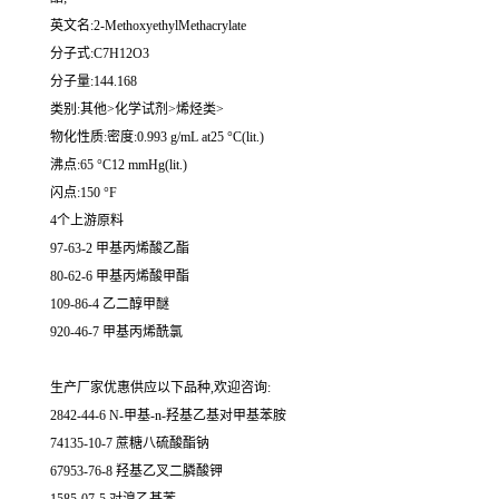
英文名:2-MethoxyethylMethacrylate
分子式:C7H12O3
分子量:144.168
类别:其他>化学试剂>烯烃类>
物化性质:密度:0.993 g/mL at25 °C(lit.)
沸点:65 °C12 mmHg(lit.)
闪点:150 °F
4个上游原料
97-63-2 甲基丙烯酸乙酯
80-62-6 甲基丙烯酸甲酯
109-86-4 乙二醇甲醚
920-46-7 甲基丙烯酰氯
生产厂家优惠供应以下品种,欢迎咨询:
2842-44-6 N-甲基-n-羟基乙基对甲基苯胺
74135-10-7 蔗糖八硫酸酯钠
67953-76-8 羟基乙叉二膦酸钾