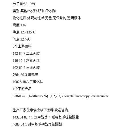
分子量:521.069
类别:其他>化学试剂>卤化物>
物化性质:外观与性状:无色,无气味的,透明液体
密度:1.82
沸点:125-135°C
闪点:32.4oC
5个上游原料
142-84-7 二正丙胺
116-15-4 六氟丙烯
102-69-2 三正丙胺
7664-39-3 氢氟酸
10026-18-3 三氟化钴
1个下游产品
378-00-7 1,1-difluoro-N-(1,1,2,2,3,3,3-heptafluoropropyl)methanimine
生产厂家优惠供应以下品种,欢迎咨询:
143254-82-4 1-氯甲酰基-4-哌啶基哌啶盐酸盐
4083-64-1 对甲基苯磺酰异氰酸酯