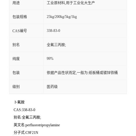
用途
工业原材料,用于工业化大生产
25kg/200kg/5kg/1kg
包装规格
338-83-0
CAS编号
别名
全氟三丙胺;
99%
纯度
包装
依据产品性状而定,一般为:纸板桶或镀锌铁桶
级别
医药级
卜氟胺
CAS:338-83-0
别名:全氟三丙胺;
英文名:perfluorotripropylamine
分子式:C9F21N