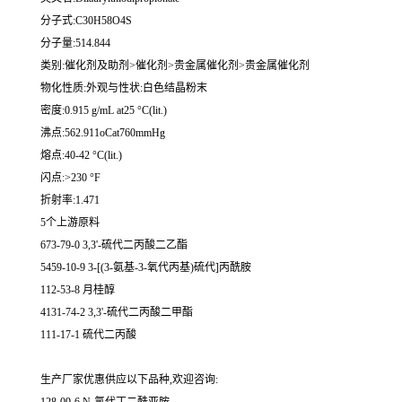
分子式:C30H58O4S
分子量:514.844
类别:催化剂及助剂>催化剂>贵金属催化剂>贵金属催化剂
物化性质:外观与性状:白色结晶粉末
密度:0.915 g/mL at25 °C(lit.)
沸点:562.911oCat760mmHg
熔点:40-42 °C(lit.)
闪点:>230 °F
折射率:1.471
5个上游原料
673-79-0 3,3'-硫代二丙酸二乙酯
5459-10-9 3-[(3-氨基-3-氧代丙基)硫代]丙酰胺
112-53-8 月桂醇
4131-74-2 3,3'-硫代二丙酸二甲酯
111-17-1 硫代二丙酸
生产厂家优惠供应以下品种,欢迎咨询: