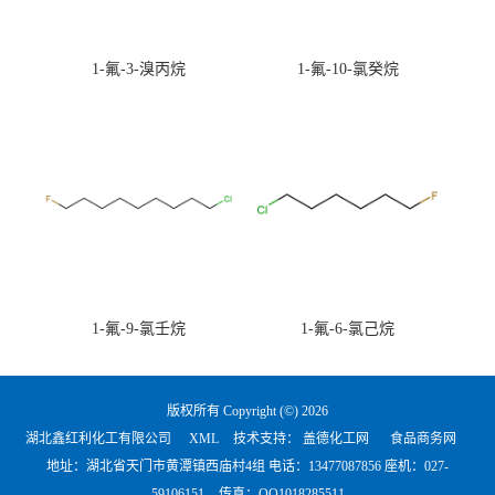
1-氟-3-溴丙烷
1-氟-10-氯癸烷
1-氟-9-氯壬烷
1-氟-6-氯己烷
版权所有 Copyright (©) 2026
湖北鑫红利化工有限公司
XML
技术支持：
盖德化工网
食品商务网
地址：湖北省天门市黄潭镇西庙村4组 电话：
13477087856 座机：027-
59106151
传真：QQ1018285511