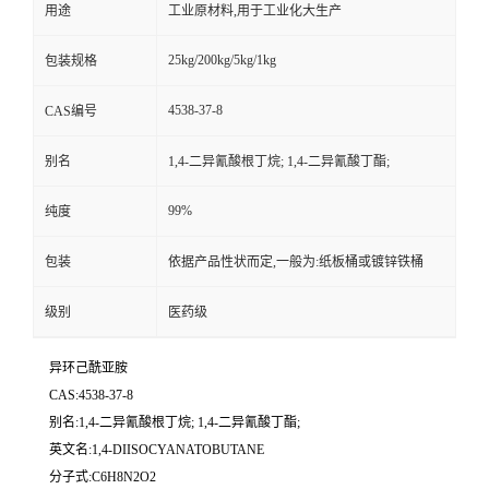
用途
工业原材料,用于工业化大生产
25kg/200kg/5kg/1kg
包装规格
4538-37-8
CAS编号
别名
1,4-二异氰酸根丁烷; 1,4-二异氰酸丁酯;
99%
纯度
包装
依据产品性状而定,一般为:纸板桶或镀锌铁桶
级别
医药级
异环己酰亚胺
CAS:4538-37-8
别名:1,4-二异氰酸根丁烷; 1,4-二异氰酸丁酯;
英文名:1,4-DIISOCYANATOBUTANE
分子式:C6H8N2O2