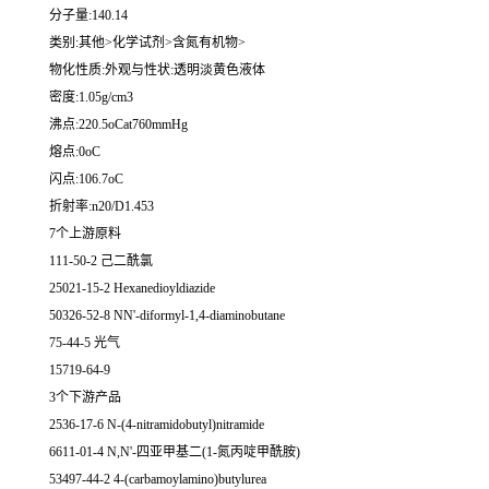
分子量:140.14
类别:其他>化学试剂>含氮有机物>
物化性质:外观与性状:透明淡黄色液体
密度:1.05g/cm3
沸点:220.5oCat760mmHg
熔点:0oC
闪点:106.7oC
折射率:n20/D1.453
7个上游原料
111-50-2 己二酰氯
25021-15-2 Hexanedioyldiazide
50326-52-8 NN'-diformyl-1,4-diaminobutane
75-44-5 光气
15719-64-9
3个下游产品
2536-17-6 N-(4-nitramidobutyl)nitramide
6611-01-4 N,N'-四亚甲基二(1-氮丙啶甲酰胺)
53497-44-2 4-(carbamoylamino)butylurea