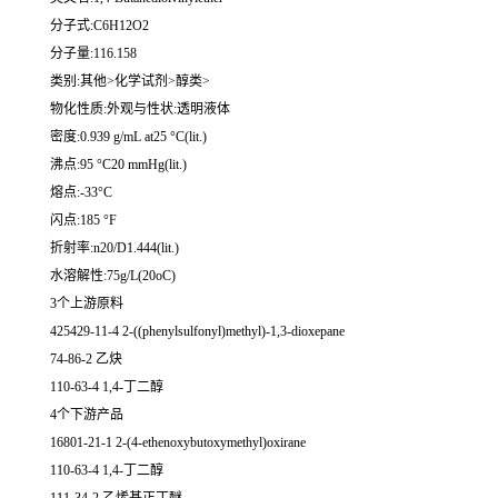
分子式:C6H12O2
分子量:116.158
类别:其他>化学试剂>醇类>
物化性质:外观与性状:透明液体
密度:0.939 g/mL at25 °C(lit.)
沸点:95 °C20 mmHg(lit.)
熔点:-33°C
闪点:185 °F
折射率:n20/D1.444(lit.)
水溶解性:75g/L(20oC)
3个上游原料
425429-11-4 2-((phenylsulfonyl)methyl)-1,3-dioxepane
74-86-2 乙炔
110-63-4 1,4-丁二醇
4个下游产品
16801-21-1 2-(4-ethenoxybutoxymethyl)oxirane
110-63-4 1,4-丁二醇