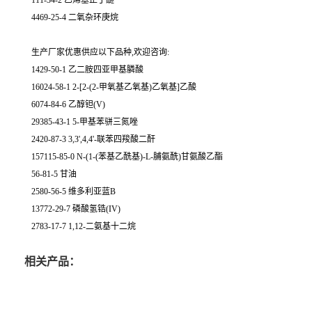
111-34-2 乙烯基正丁醚
4469-25-4 二氧杂环庚烷
生产厂家优惠供应以下品种,欢迎咨询:
1429-50-1 乙二胺四亚甲基膦酸
16024-58-1 2-[2-(2-甲氧基乙氧基)乙氧基]乙酸
6074-84-6 乙醇钽(V)
29385-43-1 5-甲基苯骈三氮唑
2420-87-3 3,3',4,4'-联苯四羧酸二酐
157115-85-0 N-(1-(苯基乙酰基)-L-脯氨酰)甘氨酸乙酯
56-81-5 甘油
2580-56-5 维多利亚蓝B
13772-29-7 磷酸氢锆(IV)
2783-17-7 1,12-二氨基十二烷
相关产品：