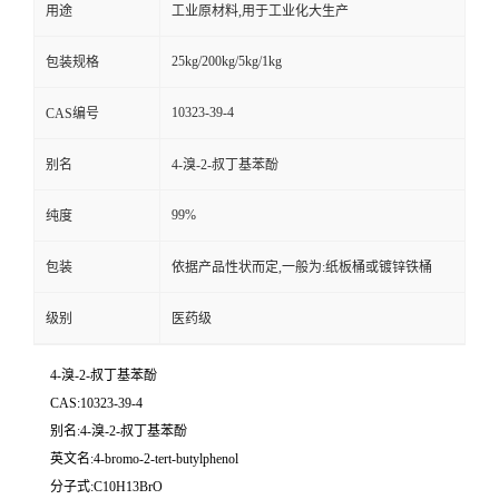
用途
工业原材料,用于工业化大生产
25kg/200kg/5kg/1kg
包装规格
10323-39-4
CAS编号
别名
4-溴-2-叔丁基苯酚
99%
纯度
包装
依据产品性状而定,一般为:纸板桶或镀锌铁桶
级别
医药级
4-溴-2-叔丁基苯酚
CAS:10323-39-4
别名:4-溴-2-叔丁基苯酚
英文名:4-bromo-2-tert-butylphenol
分子式:C10H13BrO