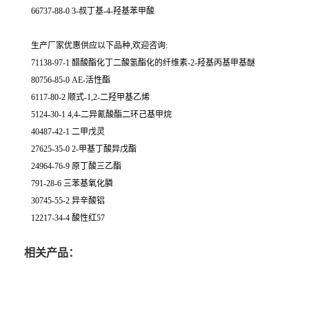
66737-88-0 3-叔丁基-4-羟基苯甲酸
生产厂家优惠供应以下品种,欢迎咨询:
71138-97-1 醋酸酯化丁二酸氢酯化的纤维素-2-羟基丙基甲基醚
80756-85-0 AE-活性酯
6117-80-2 顺式-1,2-二羟甲基乙烯
5124-30-1 4,4-二异氰酸酯二环己基甲烷
40487-42-1 二甲戊灵
27625-35-0 2-甲基丁酸异戊酯
24964-76-9 原丁酸三乙酯
791-28-6 三苯基氧化膦
30745-55-2 异辛酸铝
12217-34-4 酸性红57
相关产品：