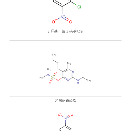
2-羟基-4-氯-5-硝基吡啶
乙嘧酚磺酸酯