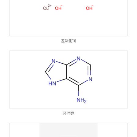
氢氧化铜
环唑醇