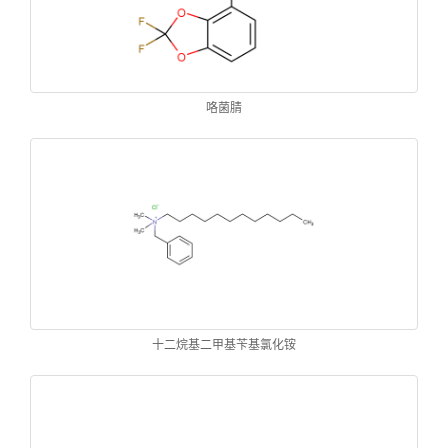
咯菌腈
十二烷基二甲基苄基氯化铵