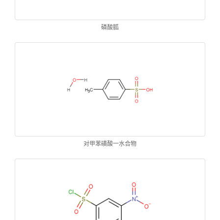
磷酸胍
对甲苯磺酸一水合物