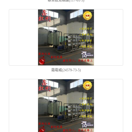
联苯胺双磺酸(117-61-3)
霜霉威(24579-73-5)