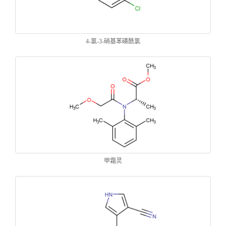
4-氯-3-硝基苯磺酰氯
甲霜灵