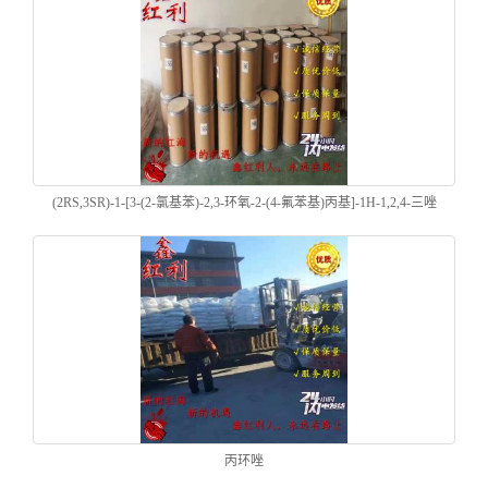
(2RS,3SR)-1-[3-(2-氯基苯)-2,3-环氧-2-(4-氟苯基)丙基]-1H-1,2,4-三唑
丙环唑