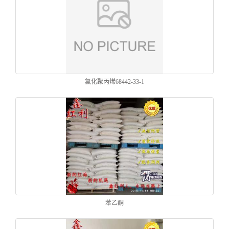
氯化聚丙烯68442-33-1
苯乙酮